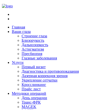
Главная
Ваши глаза
Строение глаза
Близорукость
Дальнозоркость
Астигматизм
Пресбиопия
Глазные заболевания
Услуги
Первый визит
Диагностика и противопоказания
Лазерная коррекция зрения
Укрепление сетчатки
Кросслинкинг
Прайс лист
Методики операций
День операции
Транс-ФРК
MAGEK