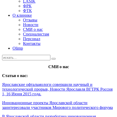
LASIK
ФРК
ФТК
О клинике
Отзывы
Новости
СМИ о нас
Специалистам
Персонал
Контакты
Olimp
СМИ о нас
Статьи о нас:
Ярославские офтальмологи совершили научный и
технологический прорыв, Новости Ярославля ВГТРК Россия
1, 16 Июня 2015 года.
Инновационные проекты Ярославской области
заинтересовали участников Мирового политического форума
В Ярославской области разработана инновационная