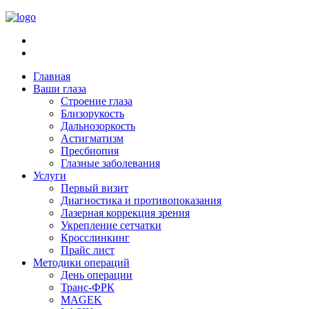
Главная
Ваши глаза
Строение глаза
Близорукость
Дальнозоркость
Астигматизм
Пресбиопия
Глазные заболевания
Услуги
Первый визит
Диагностика и противопоказания
Лазерная коррекция зрения
Укрепление сетчатки
Кросслинкинг
Прайс лист
Методики операций
День операции
Транс-ФРК
MAGEK