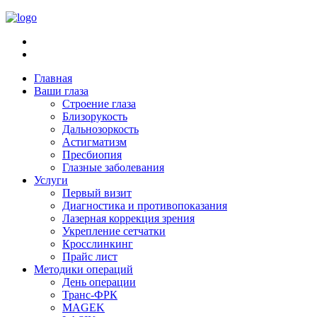
Главная
Ваши глаза
Строение глаза
Близорукость
Дальнозоркость
Астигматизм
Пресбиопия
Глазные заболевания
Услуги
Первый визит
Диагностика и противопоказания
Лазерная коррекция зрения
Укрепление сетчатки
Кросслинкинг
Прайс лист
Методики операций
День операции
Транс-ФРК
MAGEK