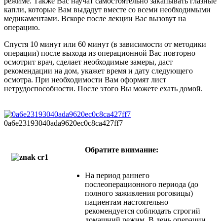
режиме. Также Вас научат самостоятельно закапывать глазные
капли, которые Вам выдадут вместе со всеми необходимыми
медикаментами. Вскоре после лекции Вас вызовут на
операцию.
Спустя 10 минут или 60 минут (в зависимости от методики
операции) после выхода из операционной Вас повторно
осмотрит врач, сделает необходимые замеры, даст
рекомендации на дом, укажет время и дату следующего
осмотра. При необходимости Вам оформят лист
нетрудоспособности. После этого Вы можете ехать домой.
0a6e23193040ada9620ec0c8ca427ff7
Обратите внимание:
На период раннего
послеоперационного периода (до
полного заживления роговицы)
пациентам настоятельно
рекомендуется соблюдать строгий
домашний режим. В день операции