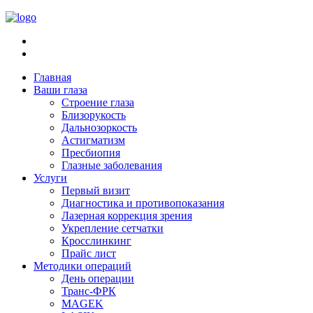
Главная
Ваши глаза
Строение глаза
Близорукость
Дальнозоркость
Астигматизм
Пресбиопия
Глазные заболевания
Услуги
Первый визит
Диагностика и противопоказания
Лазерная коррекция зрения
Укрепление сетчатки
Кросслинкинг
Прайс лист
Методики операций
День операции
Транс-ФРК
MAGEK