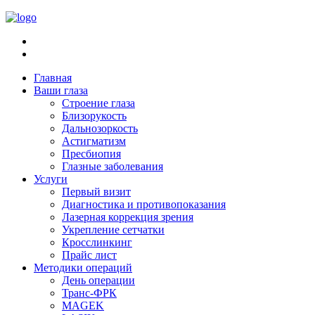
Главная
Ваши глаза
Строение глаза
Близорукость
Дальнозоркость
Астигматизм
Пресбиопия
Глазные заболевания
Услуги
Первый визит
Диагностика и противопоказания
Лазерная коррекция зрения
Укрепление сетчатки
Кросслинкинг
Прайс лист
Методики операций
День операции
Транс-ФРК
MAGEK