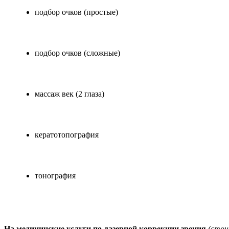
подбор очков (простые)
подбор очков (сложные)
массаж век (2 глаза)
кератотопография
тонография
На медицинские услуги по лазерной коррекции зрения
(стои