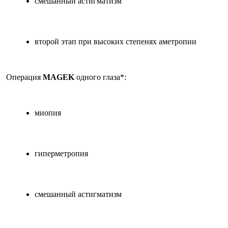
смешанный астигматизм
второй этап при высоких степенях аметропии
Операция
MAGEK
одного глаза*:
миопия
гиперметропия
смешанный астигматизм