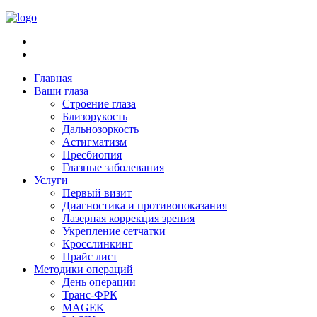
Главная
Ваши глаза
Строение глаза
Близорукость
Дальнозоркость
Астигматизм
Пресбиопия
Глазные заболевания
Услуги
Первый визит
Диагностика и противопоказания
Лазерная коррекция зрения
Укрепление сетчатки
Кросслинкинг
Прайс лист
Методики операций
День операции
Транс-ФРК
MAGEK