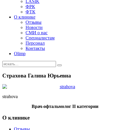
LASIK
ФРК
ФТК
О клинике
Отзывы
Новости
СМИ о нас
Специалистам
Персонал
Контакты
Olimp
Страхова Галина Юрьевна
strahova
Врач-офтальмолог II категории
О клинике
Отзывы