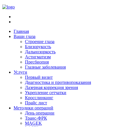
Главная
Ваши глаза
Строение глаза
Близорукость
Дальнозоркость
Астигматизм
Пресбиопия
Глазные заболевания
Услуги
Первый визит
Диагностика и противопоказания
Лазерная коррекция зрения
Укрепление сетчатки
Кросслинкинг
Прайс лист
Методики операций
День операции
Транс-ФРК
MAGEK