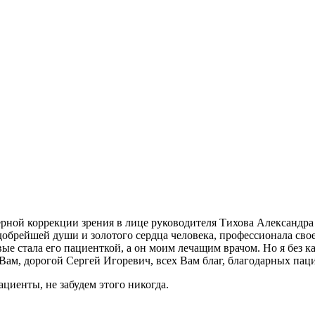
ной коррекции зрения в лице руководителя Тихова Александра 
добрейшей души и золотого сердца человека, профессионала свое
вые стала его пациенткой, а он моим лечащим врачом. Но я без к
 Вам, дорогой Сергей Игоревич, всех Вам благ, благодарных пац
циенты, не забудем этого никогда.