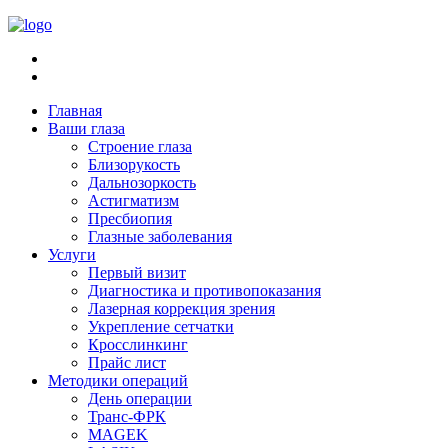
Главная
Ваши глаза
Строение глаза
Близорукость
Дальнозоркость
Астигматизм
Пресбиопия
Глазные заболевания
Услуги
Первый визит
Диагностика и противопоказания
Лазерная коррекция зрения
Укрепление сетчатки
Кросслинкинг
Прайс лист
Методики операций
День операции
Транс-ФРК
MAGEK