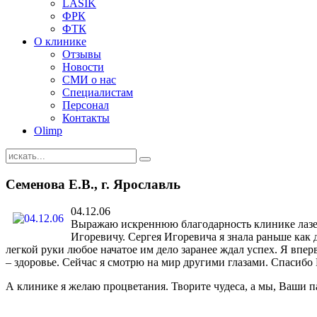
LASIK
ФРК
ФТК
О клинике
Отзывы
Новости
СМИ о нас
Специалистам
Персонал
Контакты
Olimp
Семенова Е.В., г. Ярославль
04.12.06
Выражаю искреннюю благодарность клинике лазер
Игоревичу. Сергея Игоревича я знала раньше как 
легкой руки любое начатое им дело заранее ждал успех. Я впер
– здоровье. Сейчас я смотрю на мир другими глазами. Спасибо
А клинике я желаю процветания. Творите чудеса, а мы, Ваши па