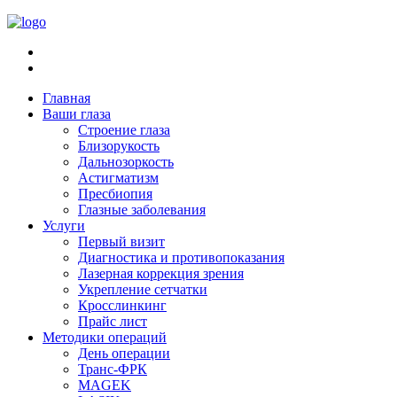
Главная
Ваши глаза
Строение глаза
Близорукость
Дальнозоркость
Астигматизм
Пресбиопия
Глазные заболевания
Услуги
Первый визит
Диагностика и противопоказания
Лазерная коррекция зрения
Укрепление сетчатки
Кросслинкинг
Прайс лист
Методики операций
День операции
Транс-ФРК
MAGEK