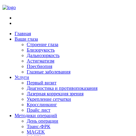
Главная
Ваши глаза
Строение глаза
Близорукость
Дальнозоркость
Астигматизм
Пресбиопия
Глазные заболевания
Услуги
Первый визит
Диагностика и противопоказания
Лазерная коррекция зрения
Укрепление сетчатки
Кросслинкинг
Прайс лист
Методики операций
День операции
Транс-ФРК
MAGEK