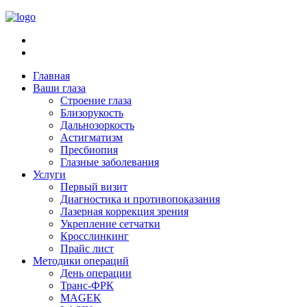
Главная
Ваши глаза
Строение глаза
Близорукость
Дальнозоркость
Астигматизм
Пресбиопия
Глазные заболевания
Услуги
Первый визит
Диагностика и противопоказания
Лазерная коррекция зрения
Укрепление сетчатки
Кросслинкинг
Прайс лист
Методики операций
День операции
Транс-ФРК
MAGEK